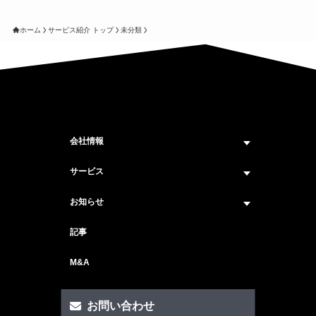
ホーム
サービス紹介 トップ
未分類
会社情報
企業情報トップ
サービス
ビジョン・ミッション
サービス紹介 トップ
お知らせ
会社概要
セキュリティコンサルティング
ニュース トップ
記事
メンバー紹介
戦略コンサルティング
#ニュース
M&A
セキュリティ人材マッチングサービス
#セミナー・イベント
セキュリティ顧問サービス
お問い合わせ