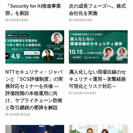
「Security for AI推進事業
次の成長フェーズへ。株式
部」を新設
会社化を実施
2026年4月9日
2026年4月6日
NTTセキュリティ・ジャパ
属人化しない現場目線のセ
ンと「SCS評価制度」の実
キュリティ運用～攻撃経路
務対応セミナーを共催 ―
可視化とリスク対応～
評価段階の本格運用に向
2025年10月10日
け、サプライチェーン防衛
と取引継続の要諦を解説
2026年3月31日